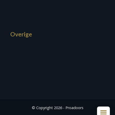
Schuurwerk
Spachtelputz
Spackspuitwerk
Overige
Homepage
Expertises
Opgeruimde jongens
Team
Contact
© Copyright 2026 - Proadoors