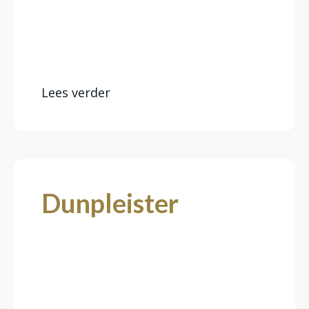
problemen in elke ruimte voor je op.
Panelen van meesterlijk akoestisch
premium zandpleister.
Lees verder
Dunpleister
Supergladde binnenmuren? Kies voor
innovatief dunpleisterwerk als
uitstekende basis voor strak
behangen of sauzen.