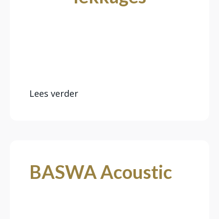
Vochtproblemen zijn funest voor
mooi stuc- en schilderwerk. Voorkom
erger, schakel Proadoors direct in om
alles vakkundig te herstellen.
Lees verder
BASWA Acoustic
Rumoer, galm, harde klanken? Met
BASWA lossen we akoestische