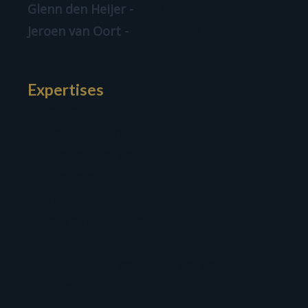
Glenn den Heijer -
0653705908
Jeroen van Oort -
0642307612
Expertises
Betonlook
Binnen schilderwerk
Buiten schilderwerk
Buitengevelisolatie
Dunpleister
Latex spuiten (airless)
Lijstwerk
Pearlcoat voor een vuil afwerende laag
Raapwerk